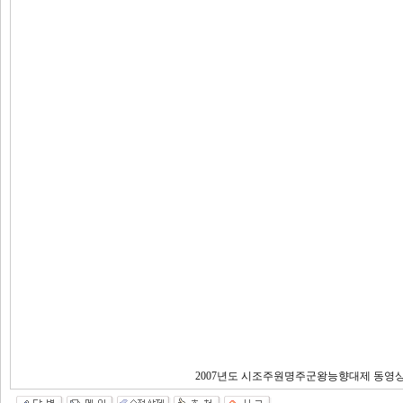
2007년도 시조주원명주군왕능향대제 동영