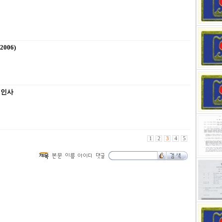
006)
년인사
1
2
3
4
5