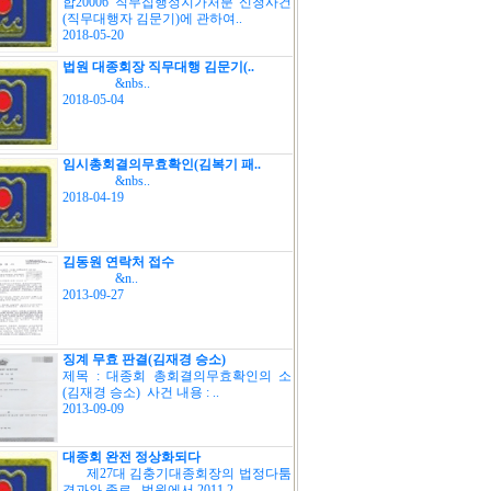
합20006 직무집행정지가처분 신청사건
(직무대행자 김문기)에 관하여..
2018-05-20
법원 대종회장 직무대행 김문기(..
&nbs..
2018-05-04
임시총회결의무효확인(김복기 패..
&nbs..
2018-04-19
김동원 연락처 접수
&n..
2013-09-27
징계 무효 판결(김재경 승소)
제목 : 대종회 총회결의무효확인의 소
(김재경 승소) 사건 내용 : ..
2013-09-09
대종회 완전 정상화되다
제27대 김충기대종회장의 법정다툼
경과와 종료 법원에서 2011.2..