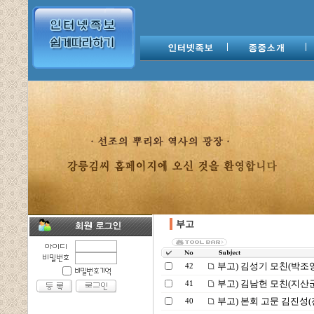
부고
부고) 김성기 모친(박조
42
부고) 김남헌 모친(지산군
41
부고) 본회 고문 김진성(
40