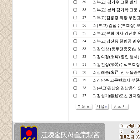
부고) 김기우 고문 별세
39
부고) 본회 김기학 고문
38
부고)김홍경 회장 부인(
37
(부고) 김남수(부회장) 모
36
부고)본회 이사 김진훈 
35
부고)김진증 한림공 만우
34
김연상 (동두천종중)님 
33
김여경(汝卿) 종인 별세
32
김진성(振聲)수석부회장
31
김래승(來昇: 전 서울종
30
김남주 고문변호사 부친
29
(부고)김남순 김남용의 모
28
김형기(鎣起)모친 윤재열
27