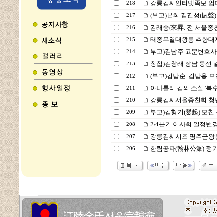
강릉김씨인터넷족보 업
218
(부고)본회 김진성(振聲
217
김래승(來昇: 전 서울종
216
태종무열대왕릉 추향대제
215
부고)김남주 고문변호사 
214
청첩)김창래 장남 동선 
213
(부고)김남순. 김남용 모
212
아나톨리 김의 소설 '복수
211
강릉김씨서울종친회 청
210
부고)김형기(鎣起) 모친
209
2/4분기 이사회 일정변
208
강릉김씨시조 명주군왕
207
한림공파(翰林公派) 정
206