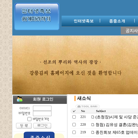
새소식
(초청장)시제 및 사당 준
221
청첩) 김유성 결혼(김완
220
종친회보 제65호 업데
219