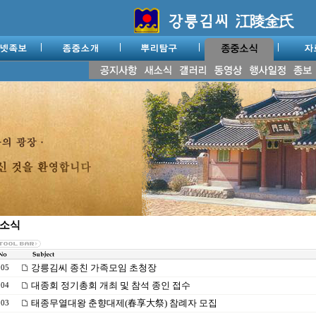
소식
강릉김씨 종친 가족모임 초청장
205
대종회 정기총회 개최 및 참석 종인 접수
204
태종무열대왕 춘향대제(春享大祭) 참례자 모집
203