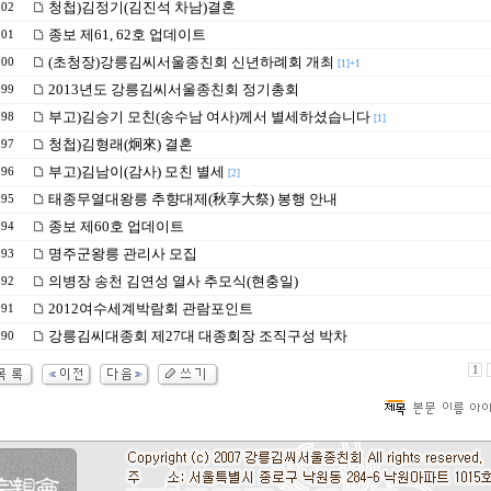
청첩)김정기(김진석 차남)결혼
202
종보 제61, 62호 업데이트
201
(초청장)강릉김씨서울종친회 신년하례회 개최
200
[1]+1
2013년도 강릉김씨서울종친회 정기총회
199
부고)김승기 모친(송수남 여사)께서 별세하셨습니다
198
[1]
청첩)김형래(炯來) 결혼
197
부고)김남이(감사) 모친 별세
196
[2]
태종무열대왕릉 추향대제(秋享大祭) 봉행 안내
195
종보 제60호 업데이트
194
명주군왕릉 관리사 모집
193
의병장 송천 김연성 열사 추모식(현충일)
192
2012여수세계박람회 관람포인트
191
강릉김씨대종회 제27대 대종회장 조직구성 박차
190
1