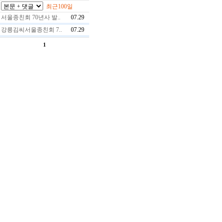
최근100일
서울종친회 70년사 발..
07.29
강릉김씨서울종친회 7..
07.29
1