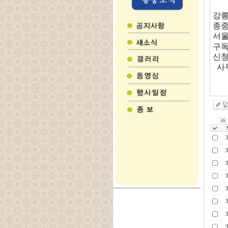
강릉
종중
서울
구독
신청
사무처