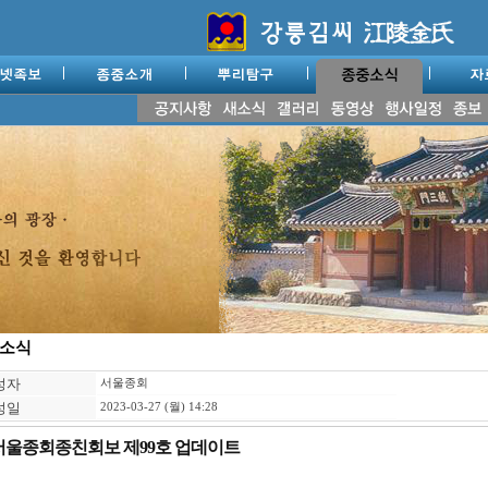
소식
성자
서울종회
성일
2023-03-27 (월) 14:28
서울종회종친회보 제99호 업데이트