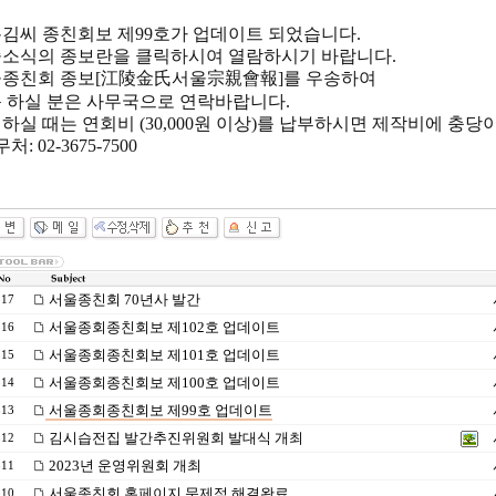
김씨 종친회보 제99호가 업데이트 되었습니다.
소식의 종보란을 클릭하시여 열람하시기 바랍니다.
종친회 종보[江陵金氏서울宗親會報]를 우송하여
 하실 분은 사무국으로 연락바랍니다.
하실 때는 연회비 (30,000원 이상)를 납부하시면 제작비에 충
: 02-3675-7500
서울종친회 70년사 발간
317
서울종회종친회보 제102호 업데이트
316
서울종회종친회보 제101호 업데이트
315
서울종회종친회보 제100호 업데이트
314
서울종회종친회보 제99호 업데이트
313
김시습전집 발간추진위원회 발대식 개최
312
2023년 운영위원회 개최
311
서울종친회 홈페이지 문제점 해결완료
310