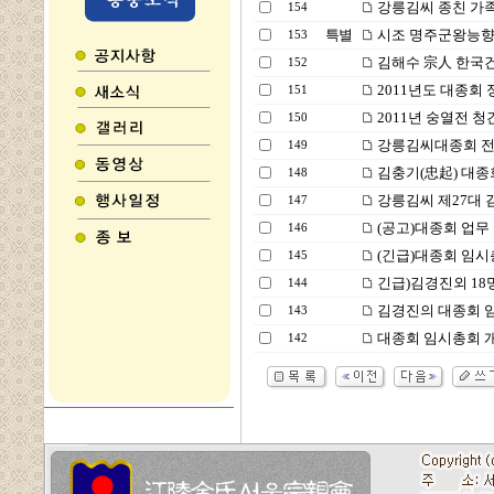
강릉김씨 종친 가족
154
특별
시조 명주군왕능향
153
김해수 宗人 한국건
152
2011년도 대종회
151
2011년 숭열전 
150
강릉김씨대종회 전임
149
김충기(忠起) 대종
148
강릉김씨 제27대 
147
(공고)대종회 업무
146
(긴급)대종회 임시
145
긴급)김경진외 18
144
김경진의 대종회 
143
대종회 임시총회 
142