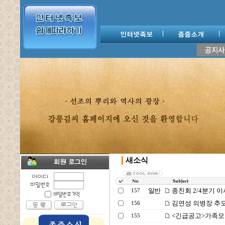
새소식
일반
종친회 2/4분기 
157
김연성 의병장 추모
156
<긴급공고>가족모
155