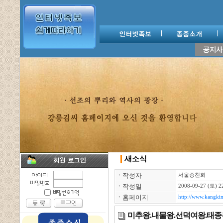
새소식
ㆍ
작성자
서울종친회
ㆍ
작성일
2008-09-27 (토) 2
ㆍ
홈페이지
http://www.kangkim
미추왕.내물왕.선덕여왕.태종