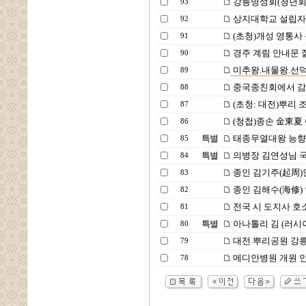
강릉명성회(청년회
93
상지대학교 설립자 
92
(초청)개성 영통사
91
경주 계림 안내문 
90
미추왕.내물왕.선
89
중국종친회에서 감
88
(초청: 대전)뿌리 
87
(청첩)종손 金東夏
86
특별
태종무열대왕 능향
85
특별
의병장 김연성님 
84
종인 김기주(起周)
83
종인 김해수(海修)
82
전국 시 도지사 호
81
특별
아나톨리 김 (러시아
80
대전 뿌리공원 강
79
메디안병원 개원 안
78