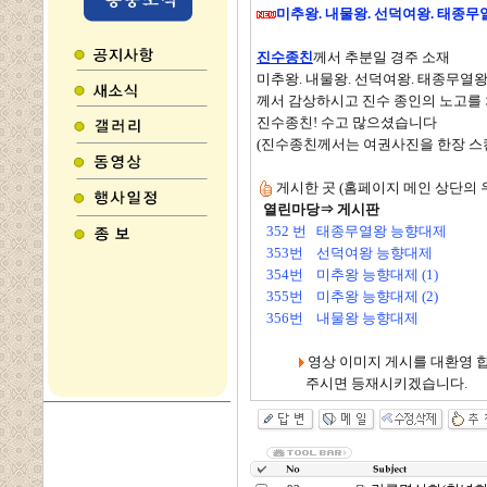
미추왕. 내물왕. 선덕여왕. 태종
진수종친
께서 추분일 경주 소재
미추왕. 내물왕. 선덕여왕. 태종무열
께서 감상하시고 진수 종인의 노고를
진수종친! 수고 많으셨습니다
(진수종친께서는 여권사진을 한장 스
게시한 곳 (홈페이지 메인 상단의
열린마당⇒
게시판
352 번 태종무열왕 능향대제
353번 선덕여왕 능향대제
354번 미추왕 능향대제 (1)
355번 미추왕 능향대제 (2)
356번 내물왕 능향대제
영상 이미지 게시를 대환영 합
주시면 등재시키겠습니다.