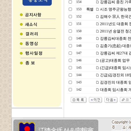
강릉김씨 종친 가족
154
특별
시조 명주군왕능향
153
김해수 宗人 한국건
152
2011년도 대종회
151
2011년 숭열전 
150
강릉김씨대종회 전임
149
김충기(忠起) 대종
148
강릉김씨 제27대 
147
(공고)대종회 업무
146
(긴급)대종회 임시
145
긴급)김경진외 18
144
김경진의 대종회 
143
대종회 임시총회 
142