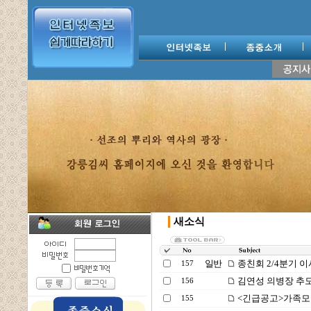
새소식
일반
종친회 2/4분기 
157
김연성 의병장 추모
156
<긴급공고>가족모
155