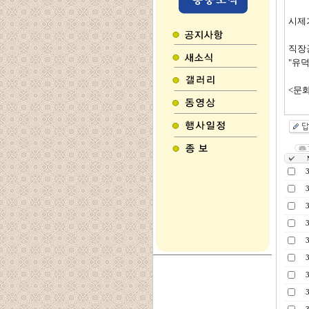
시제
직장
"유
<문