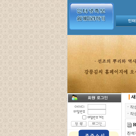
새
ㆍ
작
ㆍ
작
R
진석