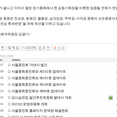
가 끝나고 이어서 열린 정기총회에서 현 김동기회장을 비롯한 임원들 전체가 연
공 종중은 찬성공, 동원군, 월봉공, 삼괴당공, 주부공, 사의공 종중의 선조종중
덕전승 후세번영"을 위해 최선을 다하고 있습니다.
화분과위원장 김광기>
서울종친회 70년사 발간
317
서울종회종친회보 제102호 업데이트
316
서울종회종친회보 제101호 업데이트
315
서울종회종친회보 제100호 업데이트
314
서울종회종친회보 제99호 업데이트
313
김시습전집 발간추진위원회 발대식 개최
312
2023년 운영위원회 개최
311
서울종친회 홈페이지 문제점 해결완료
310