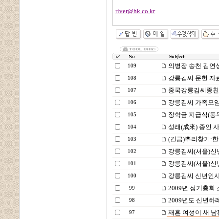
river@hk.co.kr
의병장 송천 김연
109
강릉김씨 문헌 자
108
중국강릉김씨종친보
107
강릉김씨 가족모임
106
장학금 지급식(동
105
성래(成來) 종인 
104
(긴급)뿌리찾기:한
103
강릉김씨(서울)신년
102
강릉김씨(서울)신년
101
강릉김씨 신년인사
100
2009년 정기총회
99
2009년도 신년하
98
재혼 여성이 새 남
97