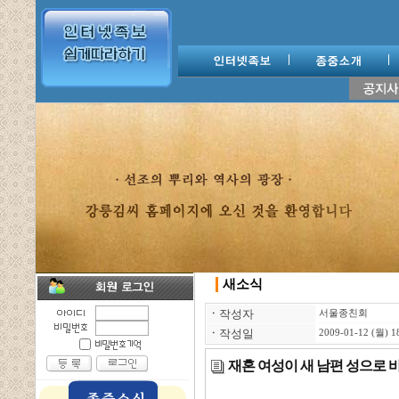
새소식
ㆍ
작성자
서울종친회
ㆍ
작성일
2009-01-12 (월) 1
재혼 여성이 새 남편 성으로 