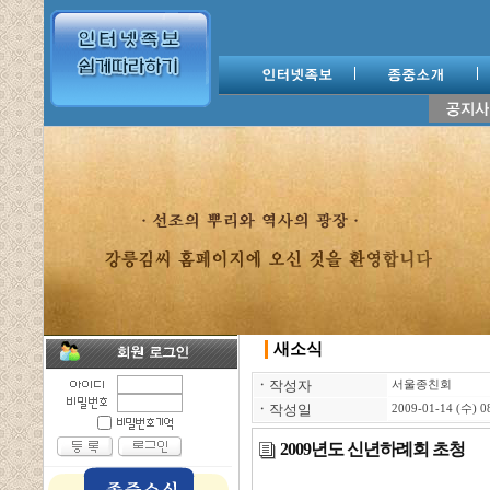
새소식
ㆍ
작성자
서울종친회
ㆍ
작성일
2009-01-14 (수) 0
2009년도 신년하례회 초청