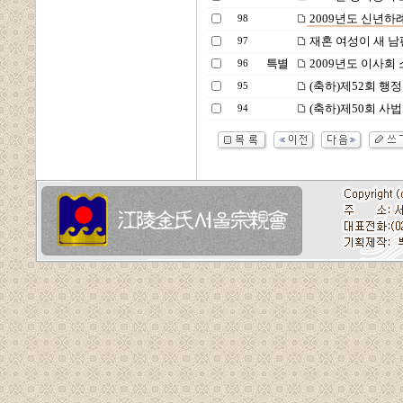
2009년도 신년하
98
재혼 여성이 새 남
97
특별
2009년도 이사회
96
(축하)제52회 행
95
(축하)제50회 사법
94