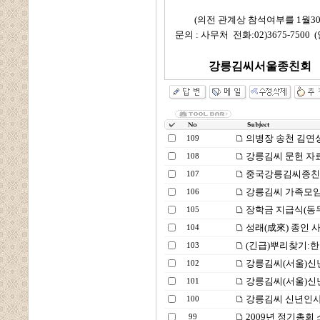
(의전 관계상 참석여부를 1월30
문의 : 사무처 전화:02)3675-7500
강릉김씨서울종친회 회장
의병장 송천 김연
109
강릉김씨 문헌 자
108
중국강릉김씨종친보
107
강릉김씨 가족모임
106
장학금 지급식(동
105
성래(成來) 종인 
104
(긴급)뿌리찾기:한
103
강릉김씨(서울)신년
102
강릉김씨(서울)신년
101
강릉김씨 신년인사
100
2009년 정기총회
99