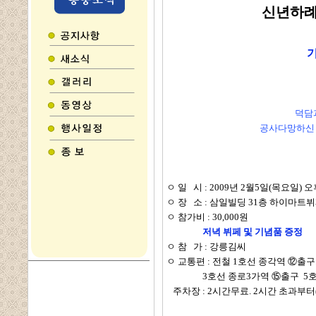
신년하
기
덕담
공사다망하신 
ㅇ
일 시 : 2009년 2월5일(목요일) 
ㅇ
장 소 : 삼일빌딩 31층 하이마트뷔
ㅇ 참가비 : 30,000원
저녁 뷔페 및 기념품 증정
ㅇ 참 가 : 강릉김씨
ㅇ 교통편 : 전철 1호선 종각역 ⑫
3호선 종로3가역 ⑮출구 5호선
주차장 : 2시간무료. 2시간 초과부터(1