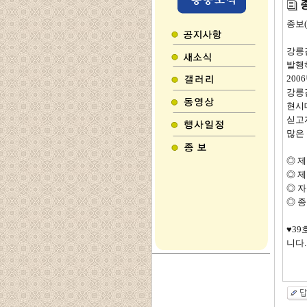
종보(
강릉
발행
20
강릉
현시
싣고
많은
◎ 제
◎ 제
◎ 자
◎ 종
♥3
니다
종