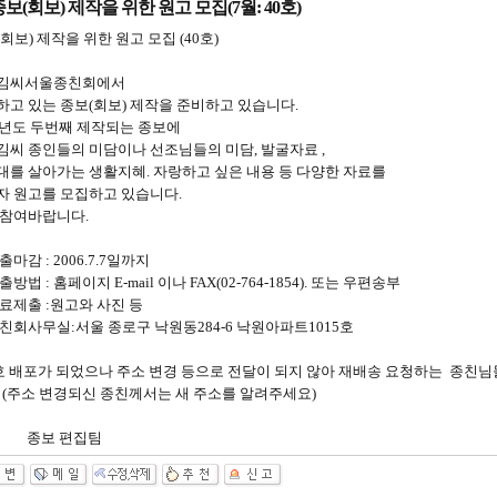
종보(회보) 제작을 위한 원고 모집(7월: 40호)
회보) 제작을 위한 원고 모집 (40호)
김씨서울종친회에서
하고 있는 종보(회보) 제작을 준비하고 있습니다.
06년도 두번째 제작되는 종보에
김씨 종인들의 미담이나 선조님들의 미담, 발굴자료 ,
대를 살아가는 생활지혜. 자랑하고 싶은 내용 등 다양한 자료를
자 원고를 모집하고 있습니다.
 참여바랍니다.
출마감 : 2006.7.7일까지
출방법 : 홈페이지 E-mail 이나 FAX(02-764-1854). 또는 우편송부
료제출 :원고와 사진 등
친회사무실:서울 종로구 낙원동284-6 낙원아파트1015호
9호 배포가 되었으나 주소 변경 등으로 전달이 되지 않아 재배송 요청하는 종친님
. (주소 변경되신 종친께서는 새 주소를 알려주세요)
보 편집팀