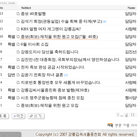
종보 40호발행
담당자
13
김석기 회장(관동실업) 수술 회복 중 타계(부고)
담당자
12
[4]
KBS 얼짱 여자 개그맨이 강릉김씨!
사랑해
11
특별
종보(회보) 제작을 위한 원고 모집(7월: 40호)
담당자
10
특별
6월 이사회 소집
담당자
9
강원도지사 당선을 축하드립니다.
김진선
8
김진만 (전 대종회장, 국회부의장)님께서 영민하셨습니다.
담당자
7
특별
전자 족보 완성 공급 시작되었습니다.
담당자
6
답변
김윤기 전회장 차녀 결혼
담당자
5
[1]
지로번호 통장번호 모두 새롭게 바꾸었습니다.
사랑해
4
특별
강릉김씨서울종친회 종보 발행(제39호)
사랑해
3
특별
시조 명주군왕능향제 참례 종친 모집
행사담
2
종보(회보) 제작을 위한 원고 모집
담당자
1
1
,,,
11