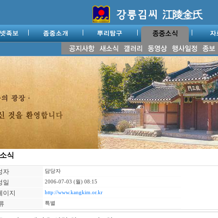
소식
성자
담당자
성일
2006-07-03 (월) 08:15
페이지
http://www.kangkim.or.kr
류
특별