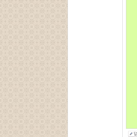
문의:
2
강릉
1
2.
3.
제2
제3
4.
2
강릉