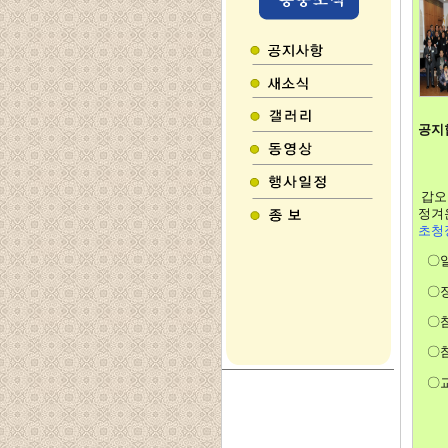
공지
갑오
정겨
초청
〇일
〇장
〇참가
〇참가
〇교통
주차
(