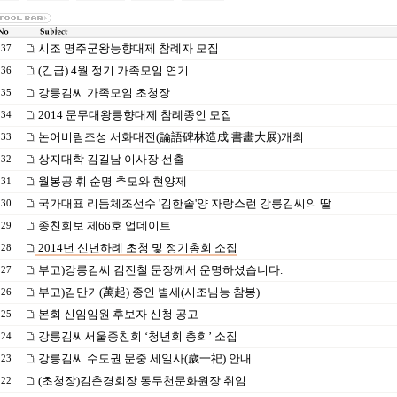
시조 명주군왕능향대제 참례자 모집
237
(긴급) 4월 정기 가족모임 연기
236
강릉김씨 가족모임 초청장
235
2014 문무대왕릉향대제 참례종인 모집
234
논어비림조성 서화대전(論語碑林造成 書畵大展)개최
233
상지대학 김길남 이사장 선출
232
월봉공 휘 순명 추모와 현양제
231
국가대표 리듬체조선수 '김한솔'양 자랑스런 강릉김씨의 딸
230
종친회보 제66호 업데이트
229
2014년 신년하례 초청 및 정기총회 소집
228
부고)강릉김씨 김진철 문장께서 운명하셨습니다.
227
부고)김만기(萬起) 종인 별세(시조님능 참봉)
226
본회 신임임원 후보자 신청 공고
225
강릉김씨서울종친회 ‘청년회 총회’ 소집
224
강릉김씨 수도권 문중 세일사(歲一祀) 안내
223
(초청장)김춘경회장 동두천문화원장 취임
222